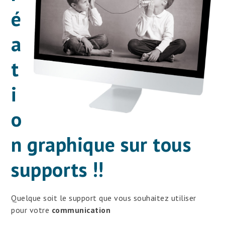
é
a
t
i
o
n graphique sur tous
supports !!
Quelque soit le support que vous souhaitez utiliser
pour votre
communication