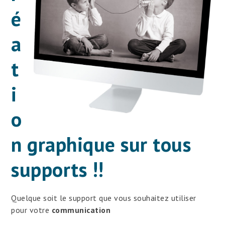
é
a
t
i
o
n graphique sur tous
supports !!
Quelque soit le support que vous souhaitez utiliser
pour votre
communication