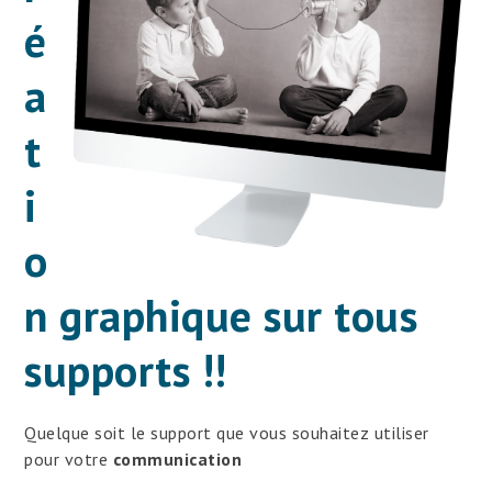
é
a
t
i
o
n graphique sur tous
supports !!
Quelque soit le support que vous souhaitez utiliser
pour votre
communication