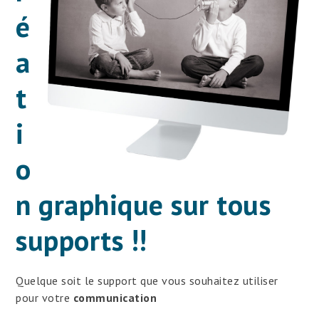
é
a
t
i
o
n graphique sur tous
supports !!
Quelque soit le support que vous souhaitez utiliser
pour votre
communication