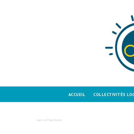
Skip
to
content
ACCUEIL
COLLECTIVITÉS LO
Agence web Veigy-Foncenex