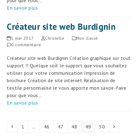
pour que vous…
En savoir plus
Créateur site web Burdignin
1 mai 2017
Christelle
Non classé
0 commentaire
Créateur site web Burdignin Création graphique sur tout
support !! Quelque soit le support que vous souhaitez
utiliser pour votre communication Impression de
brochure Création de site internet Réalisation de
textile personnalisé Je vous apporte mon savoir-faire
pour que vous…
En savoir plus
Précédent
Page
Page
Page
Page
Page
Page
Suivant
1
…
46
47
48
49
50