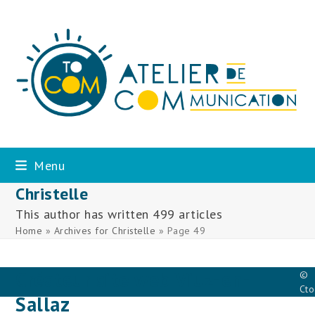
Skip
to
content
Menu
Christelle
This author has written 499 articles
Home
»
Archives for Christelle
»
Page 49
Créateur site web Viuz-en-
©
Ct
Sallaz