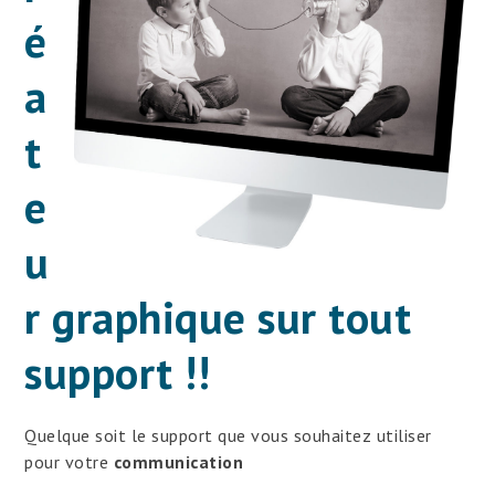
é
a
t
e
u
r graphique sur tout
support !!
Quelque soit le support que vous souhaitez utiliser
pour votre
communication