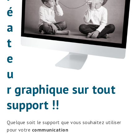
é
a
t
e
u
r graphique sur tout
support !!
Quelque soit le support que vous souhaitez utiliser
pour votre
communication