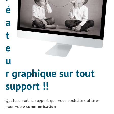
é
a
t
e
u
r graphique sur tout
support !!
Quelque soit le support que vous souhaitez utiliser
pour votre
communication