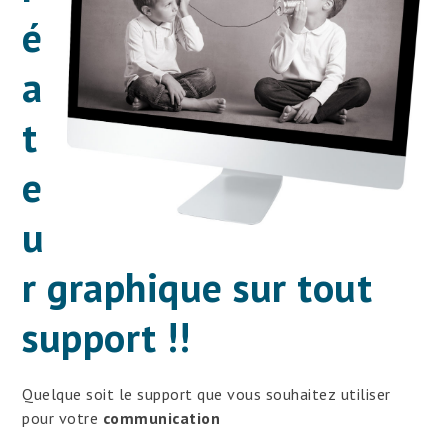
é
a
t
e
u
r graphique sur tout
support !!
Quelque soit le support que vous souhaitez utiliser
pour votre
communication