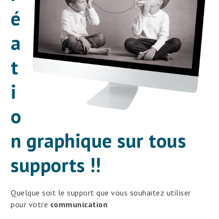
é
a
t
i
o
n graphique sur tous
supports !!
Quelque soit le support que vous souhaitez utiliser
pour votre
communication