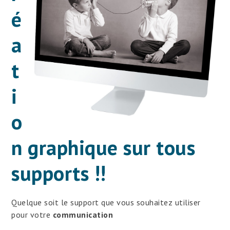
é
a
t
i
o
n graphique sur tous
supports !!
Quelque soit le support que vous souhaitez utiliser
pour votre
communication