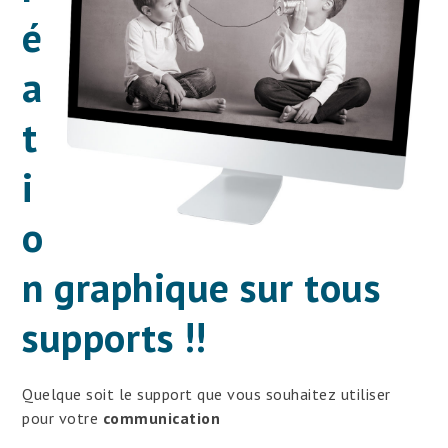
é
a
t
i
o
n graphique sur tous
supports !!
Quelque soit le support que vous souhaitez utiliser
pour votre
communication