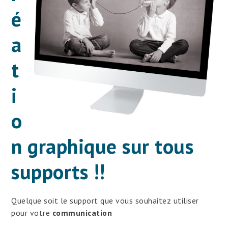
é
a
t
i
o
n graphique sur tous
supports !!
Quelque soit le support que vous souhaitez utiliser
pour votre
communication