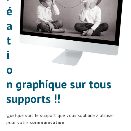
é
a
t
i
o
n graphique sur tous
supports !!
Quelque soit le support que vous souhaitez utiliser
pour votre
communication