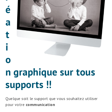
é
a
t
i
o
n graphique sur tous
supports !!
Quelque soit le support que vous souhaitez utiliser
pour votre
communication