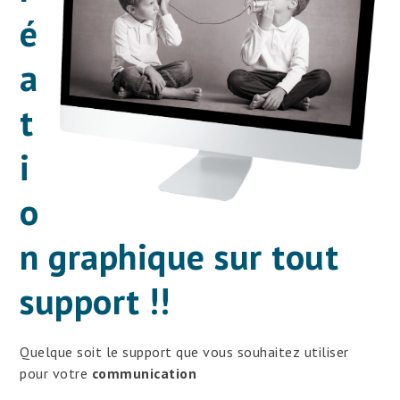
é
a
t
i
o
n graphique sur tout
support !!
Quelque soit le support que vous souhaitez utiliser
pour votre
communication