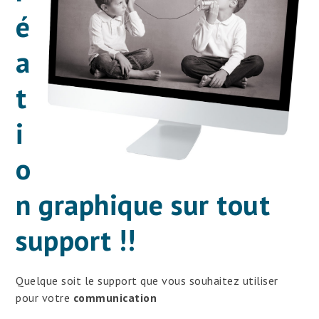
é
a
t
i
o
n graphique sur tout
support !!
Quelque soit le support que vous souhaitez utiliser
pour votre
communication