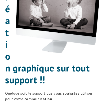
é
a
t
i
o
n graphique sur tout
support !!
Quelque soit le support que vous souhaitez utiliser
pour votre
communication