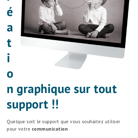
é
a
t
i
o
n graphique sur tout
support !!
Quelque soit le support que vous souhaitez utiliser
pour votre
communication