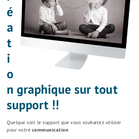
é
a
t
i
o
n graphique sur tout
support !!
Quelque soit le support que vous souhaitez utiliser
pour votre
communication