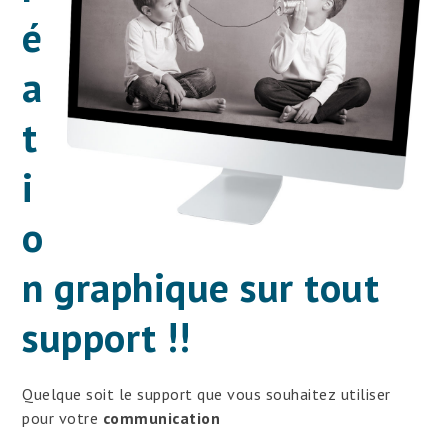
é
a
t
i
o
n graphique sur tout
support !!
Quelque soit le support que vous souhaitez utiliser
pour votre
communication