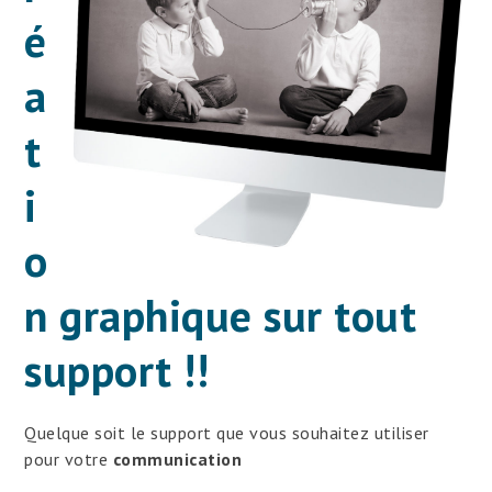
é
a
t
i
o
n graphique sur tout
support !!
Quelque soit le support que vous souhaitez utiliser
pour votre
communication