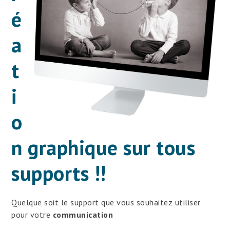
é
a
t
i
o
n graphique sur tous
supports !!
Quelque soit le support que vous souhaitez utiliser
pour votre
communication