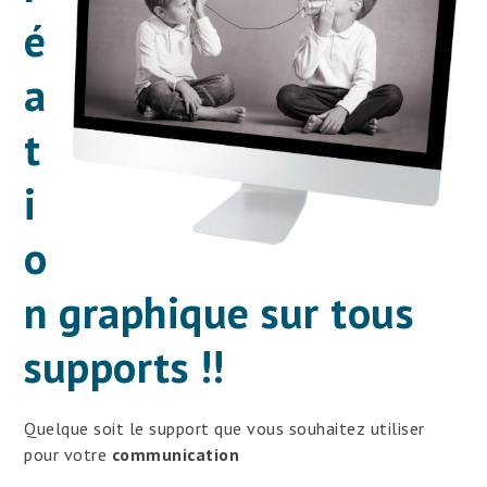
é
a
t
i
o
n graphique sur tous
supports !!
Quelque soit le support que vous souhaitez utiliser
pour votre
communication